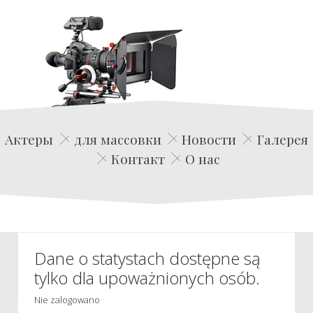
Edwin Film Agencja Aktorska
Актеры
для массовки
Новости
Галерея
Контакт
О нас
Dane o statystach dostępne są
tylko dla upoważnionych osób.
Nie zalogowano