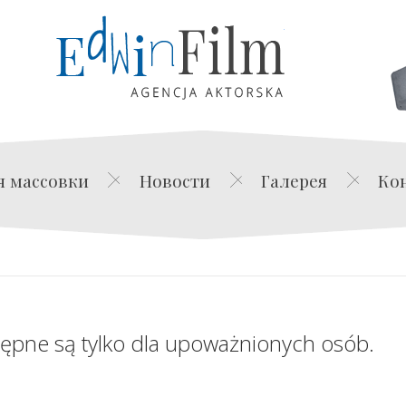
Edwin Film Agencja Akt
я массовки
Новости
Галерея
Ко
tępne są tylko dla upoważnionych osób.