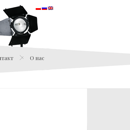
orska
нтакт
О нас