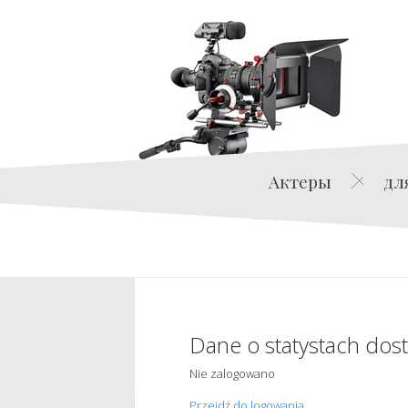
Актеры
дл
Dane o statystach dos
Nie zalogowano
Przejdź do logowania