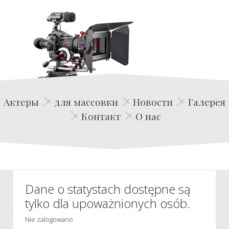
Edwin Film Agencja Aktorska
Актеры
для массовки
Новости
Галерея
Контакт
О нас
Dane o statystach dostępne są
tylko dla upoważnionych osób.
Nie zalogowano