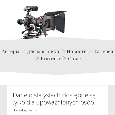
Edwin Film Agencja Aktorska
Актеры
для массовки
Новости
Галерея
Контакт
О нас
Dane o statystach dostępne są
tylko dla upoważnionych osób.
Nie zalogowano