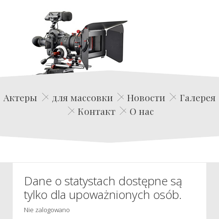
Edwin Film Agencja Aktorska
Актеры
для массовки
Новости
Галерея
Контакт
О нас
Dane o statystach dostępne są
tylko dla upoważnionych osób.
Nie zalogowano