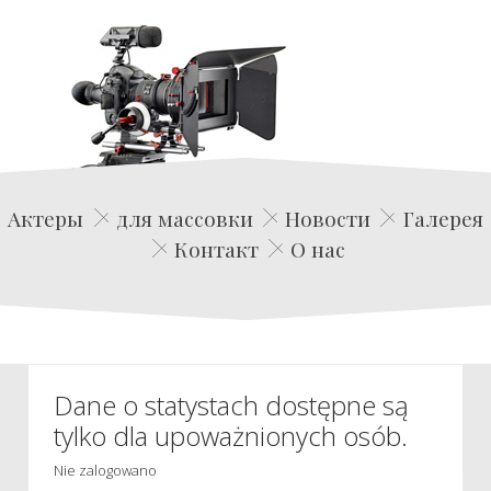
Edwin Film Agencja Aktorska
Актеры
для массовки
Новости
Галерея
Контакт
О нас
Dane o statystach dostępne są
tylko dla upoważnionych osób.
Nie zalogowano