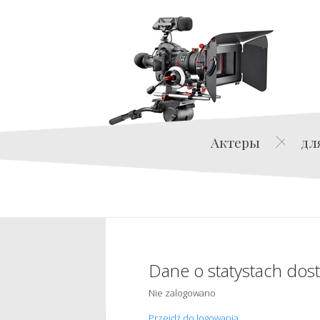
Актеры
дл
Dane o statystach dos
Nie zalogowano
Przejdź do logowania