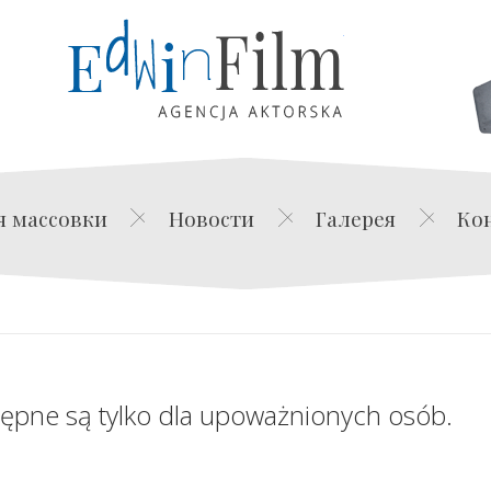
Edwin Film Agencja Akt
я массовки
Новости
Галерея
Ко
tępne są tylko dla upoważnionych osób.