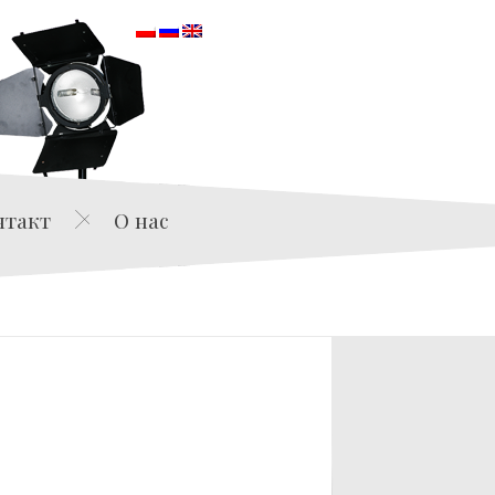
orska
нтакт
О нас