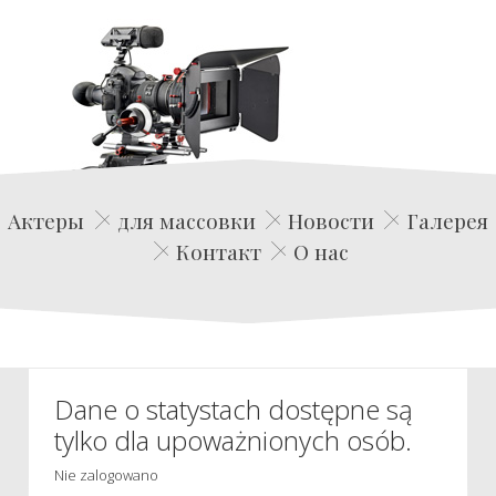
Edwin Film Agencja Aktorska
Актеры
для массовки
Новости
Галерея
Контакт
О нас
Dane o statystach dostępne są
tylko dla upoważnionych osób.
Nie zalogowano