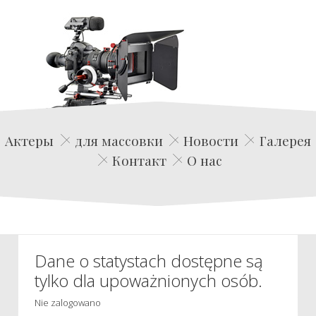
Edwin Film Agencja Aktorska
Актеры
для массовки
Новости
Галерея
Контакт
О нас
Dane o statystach dostępne są
tylko dla upoważnionych osób.
Nie zalogowano