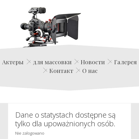
Edwin Film Agencja Aktorska
Актеры
для массовки
Новости
Галерея
Контакт
О нас
Dane o statystach dostępne są
tylko dla upoważnionych osób.
Nie zalogowano