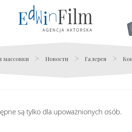
Edwin Film Agencja Akt
я массовки
Новости
Галерея
Ко
tępne są tylko dla upoważnionych osób.