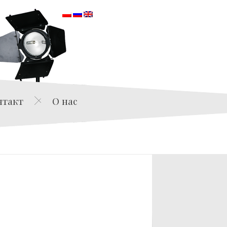
orska
нтакт
О нас