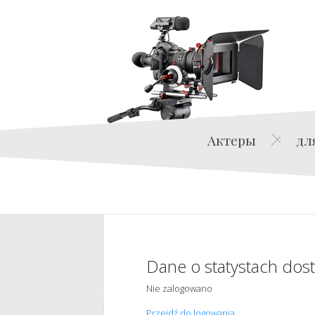
Актеры
дл
Dane o statystach dos
Nie zalogowano
Przejdź do logowania