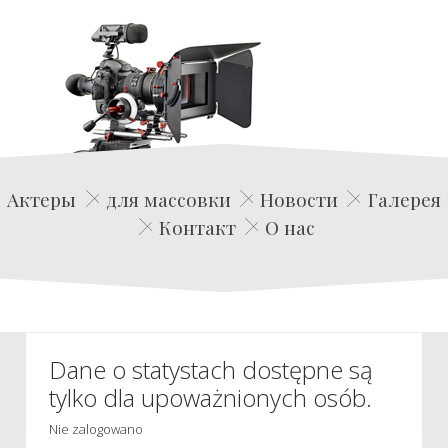
Edwin Film Agencja Aktorska
Актеры
для массовки
Новости
Галерея
Контакт
О нас
Dane o statystach dostępne są
tylko dla upoważnionych osób.
Nie zalogowano