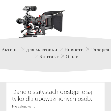
Edwin Film Agencja Aktorska
Актеры
для массовки
Новости
Галерея
Контакт
О нас
Dane o statystach dostępne są
tylko dla upoważnionych osób.
Nie zalogowano