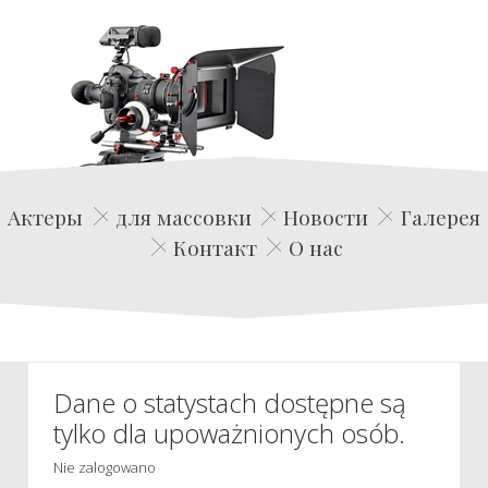
Edwin Film Agencja Aktorska
Актеры
для массовки
Новости
Галерея
Контакт
О нас
Dane o statystach dostępne są
tylko dla upoważnionych osób.
Nie zalogowano