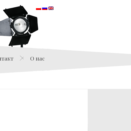
orska
нтакт
О нас