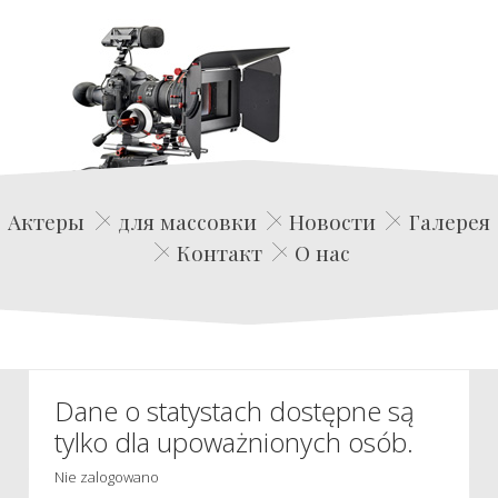
Edwin Film Agencja Aktorska
Актеры
для массовки
Новости
Галерея
Контакт
О нас
Dane o statystach dostępne są
tylko dla upoważnionych osób.
Nie zalogowano