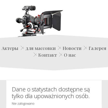
Edwin Film Agencja Aktorska
Актеры
для массовки
Новости
Галерея
Контакт
О нас
Dane o statystach dostępne są
tylko dla upoważnionych osób.
Nie zalogowano