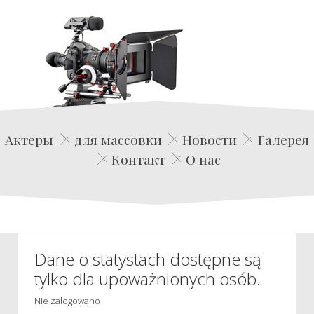
Edwin Film Agencja Aktorska
Актеры
для массовки
Новости
Галерея
Контакт
О нас
Dane o statystach dostępne są
tylko dla upoważnionych osób.
Nie zalogowano