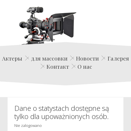
Edwin Film Agencja Aktorska
Актеры
для массовки
Новости
Галерея
Контакт
О нас
Dane o statystach dostępne są
tylko dla upoważnionych osób.
Nie zalogowano