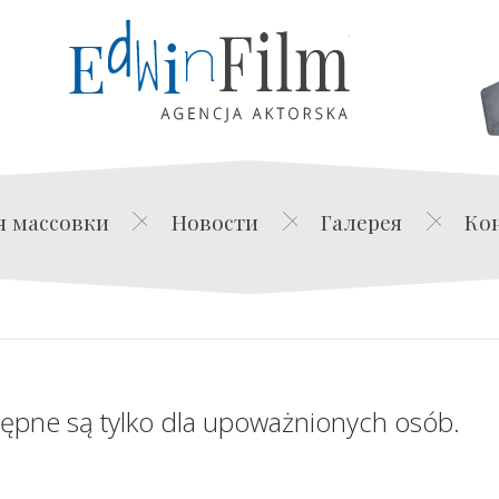
Edwin Film Agencja Akt
я массовки
Новости
Галерея
Ко
tępne są tylko dla upoważnionych osób.