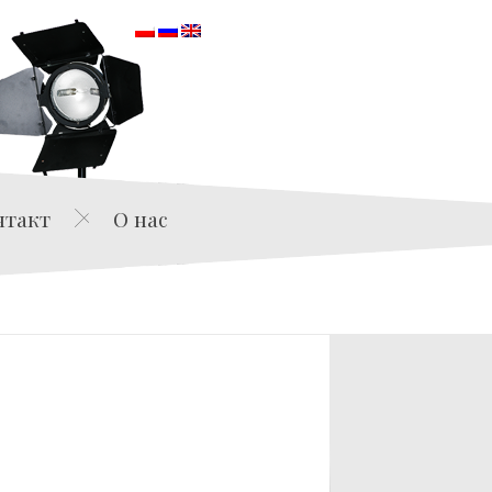
orska
нтакт
О нас