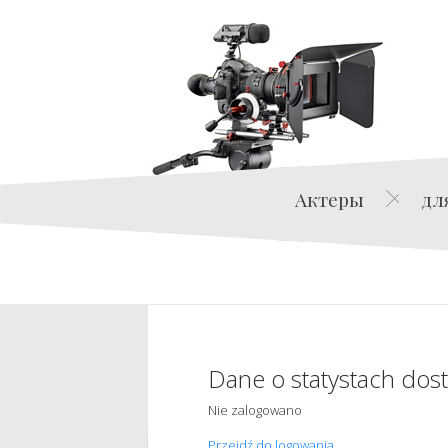
Актеры
дл
Dane o statystach dos
Nie zalogowano
Przejdź do logowania