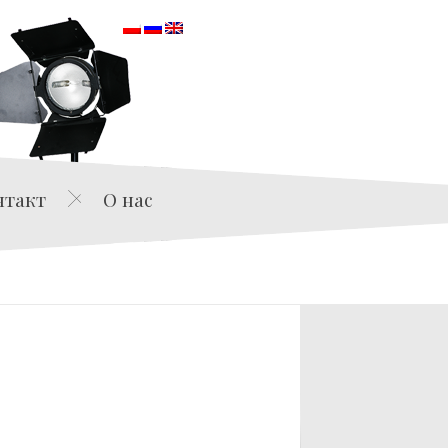
orska
нтакт
О нас