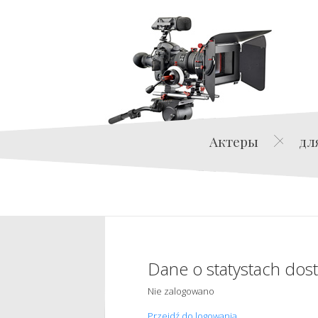
Актеры
дл
Dane o statystach dos
Nie zalogowano
Przejdź do logowania