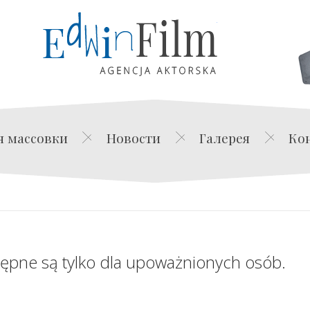
Edwin Film Agencja Akt
я массовки
Новости
Галерея
Ко
tępne są tylko dla upoważnionych osób.