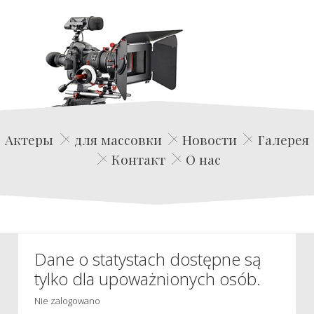
Edwin Film Agencja Aktorska
Актеры
для массовки
Новости
Галерея
Контакт
О нас
Dane o statystach dostępne są
tylko dla upoważnionych osób.
Nie zalogowano