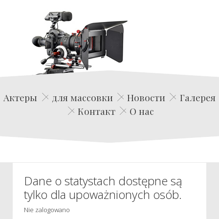
Edwin Film Agencja Aktorska
Актеры
для массовки
Новости
Галерея
Контакт
О нас
Dane o statystach dostępne są
tylko dla upoważnionych osób.
Nie zalogowano