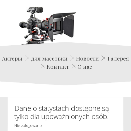
Edwin Film Agencja Aktorska
Актеры
для массовки
Новости
Галерея
Контакт
О нас
Dane o statystach dostępne są
tylko dla upoważnionych osób.
Nie zalogowano