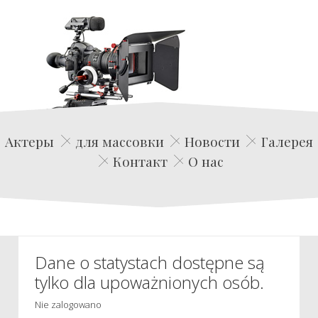
Edwin Film Agencja Aktorska
Актеры
для массовки
Новости
Галерея
Контакт
О нас
Dane o statystach dostępne są
tylko dla upoważnionych osób.
Nie zalogowano