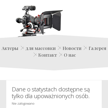
Edwin Film Agencja Aktorska
Актеры
для массовки
Новости
Галерея
Контакт
О нас
Dane o statystach dostępne są
tylko dla upoważnionych osób.
Nie zalogowano