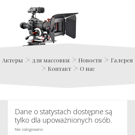
Edwin Film Agencja Aktorska
Актеры
для массовки
Новости
Галерея
Контакт
О нас
Dane o statystach dostępne są
tylko dla upoważnionych osób.
Nie zalogowano