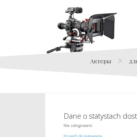
Актеры
дл
Dane o statystach dos
Nie zalogowano
Przejdź do logowania