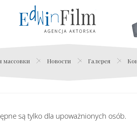
Edwin Film Agencja Akt
я массовки
Новости
Галерея
Ко
tępne są tylko dla upoważnionych osób.