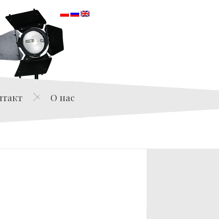
orska
нтакт
О нас