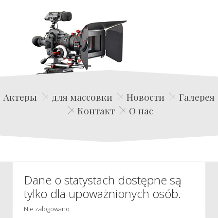
Edwin Film Agencja Aktorska
Актеры
для массовки
Новости
Галерея
Контакт
О нас
Dane o statystach dostępne są
tylko dla upoważnionych osób.
Nie zalogowano