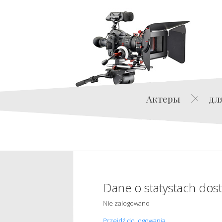
Актеры
дл
Dane o statystach dos
Nie zalogowano
Przejdź do logowania