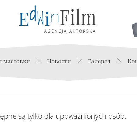
Edwin Film Agencja Akt
я массовки
Новости
Галерея
Ко
tępne są tylko dla upoważnionych osób.