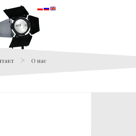
orska
нтакт
О нас