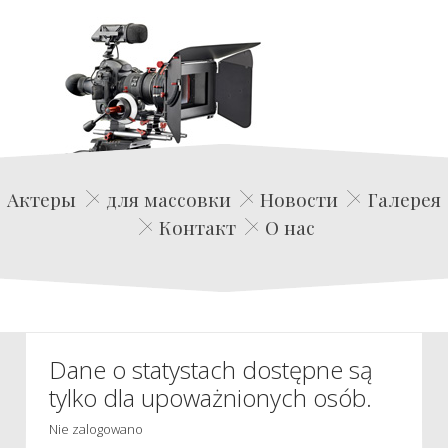
Edwin Film Agencja Aktorska
Актеры
для массовки
Новости
Галерея
Контакт
О нас
Dane o statystach dostępne są
tylko dla upoważnionych osób.
Nie zalogowano