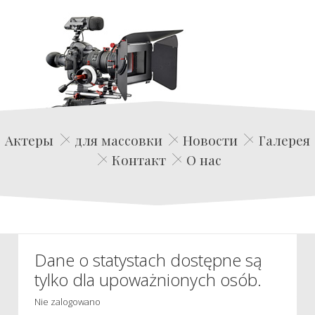
Edwin Film Agencja Aktorska
Актеры
для массовки
Новости
Галерея
Контакт
О нас
Dane o statystach dostępne są
tylko dla upoważnionych osób.
Nie zalogowano