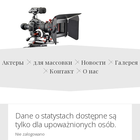
Edwin Film Agencja Aktorska
Актеры
для массовки
Новости
Галерея
Контакт
О нас
Dane o statystach dostępne są
tylko dla upoważnionych osób.
Nie zalogowano