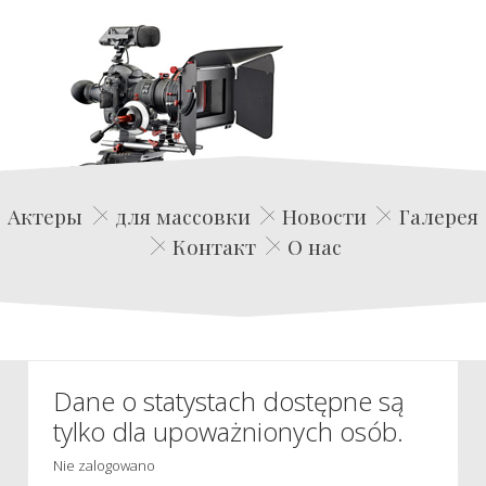
Edwin Film Agencja Aktorska
Актеры
для массовки
Новости
Галерея
Контакт
О нас
Dane o statystach dostępne są
tylko dla upoważnionych osób.
Nie zalogowano