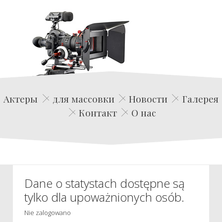
Edwin Film Agencja Aktorska
Актеры
для массовки
Новости
Галерея
Контакт
О нас
Dane o statystach dostępne są
tylko dla upoważnionych osób.
Nie zalogowano