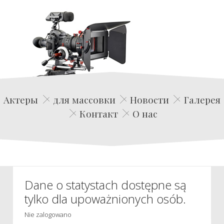
Edwin Film Agencja Aktorska
Актеры
для массовки
Новости
Галерея
Контакт
О нас
Dane o statystach dostępne są
tylko dla upoważnionych osób.
Nie zalogowano