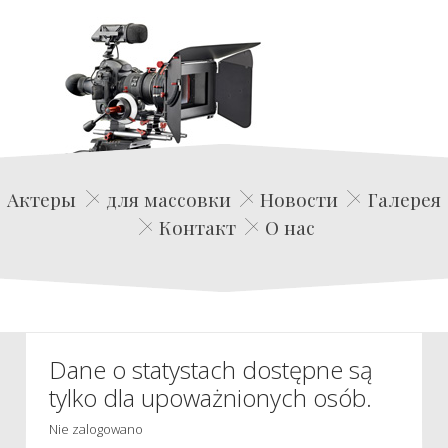
Edwin Film Agencja Aktorska
Актеры
для массовки
Новости
Галерея
Контакт
О нас
Dane o statystach dostępne są
tylko dla upoważnionych osób.
Nie zalogowano