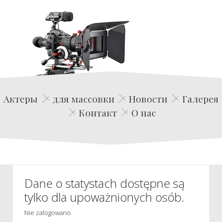
Edwin Film Agencja Aktorska
Актеры
для массовки
Новости
Галерея
Контакт
О нас
Dane o statystach dostępne są
tylko dla upoważnionych osób.
Nie zalogowano