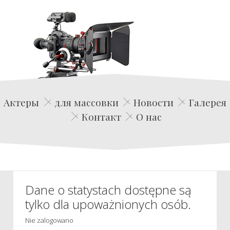
Edwin Film Agencja Aktorska
Актеры
для массовки
Новости
Галерея
Контакт
О нас
Dane o statystach dostępne są
tylko dla upoważnionych osób.
Nie zalogowano