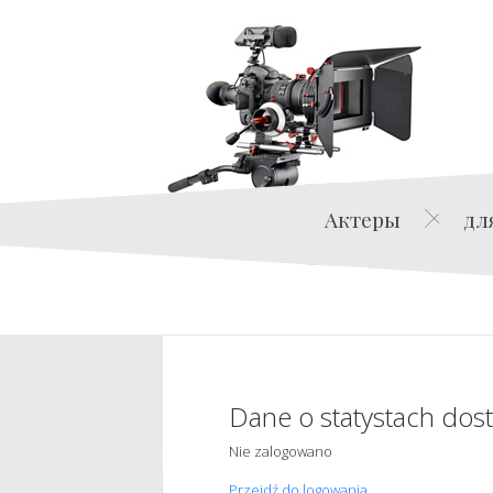
Актеры
дл
Dane o statystach dos
Nie zalogowano
Przejdź do logowania