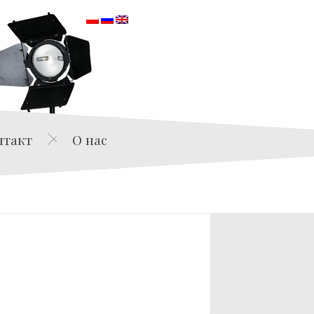
orska
нтакт
О нас