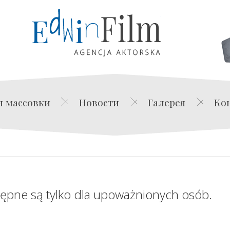
Edwin Film Agencja Akt
я массовки
Новости
Галерея
Ко
tępne są tylko dla upoważnionych osób.