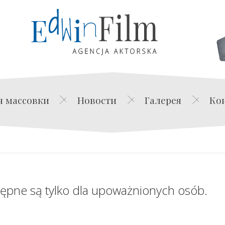
Edwin Film Agencja Akt
я массовки
Новости
Галерея
Ко
tępne są tylko dla upoważnionych osób.