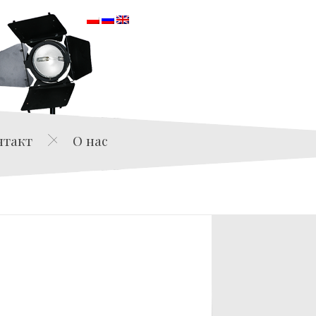
orska
нтакт
О нас