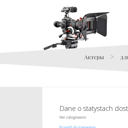
Актеры
дл
Dane o statystach dos
Nie zalogowano
Przejdź do logowania