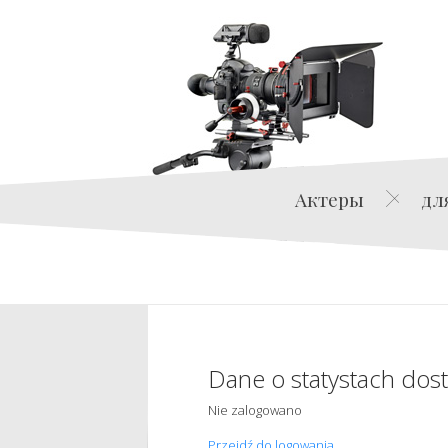
Актеры
дл
Dane o statystach dos
Nie zalogowano
Przejdź do logowania