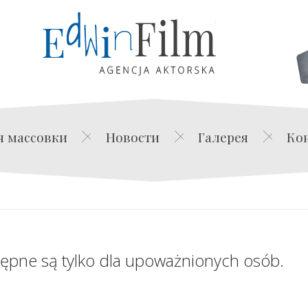
Edwin Film Agencja Akt
я массовки
Новости
Галерея
Ко
tępne są tylko dla upoważnionych osób.