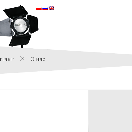
orska
нтакт
О нас