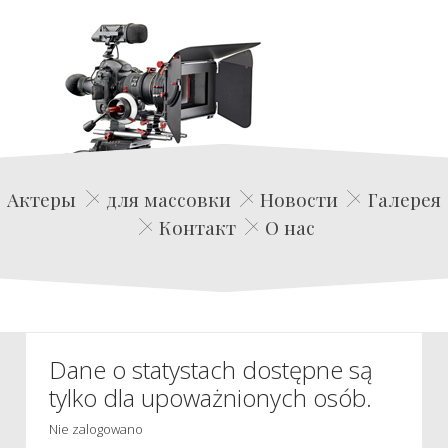
Edwin Film Agencja Aktorska
Актеры
для массовки
Новости
Галерея
Контакт
О нас
Dane o statystach dostępne są
tylko dla upoważnionych osób.
Nie zalogowano