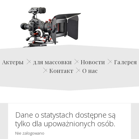
Edwin Film Agencja Aktorska
Актеры
для массовки
Новости
Галерея
Контакт
О нас
Dane o statystach dostępne są
tylko dla upoważnionych osób.
Nie zalogowano