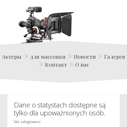
Edwin Film Agencja Aktorska
Актеры
для массовки
Новости
Галерея
Контакт
О нас
Dane o statystach dostępne są
tylko dla upoważnionych osób.
Nie zalogowano