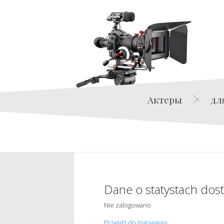
Актеры
дл
Dane o statystach dos
Nie zalogowano
Przejdź do logowania