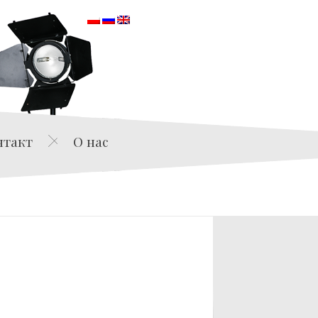
orska
нтакт
О нас