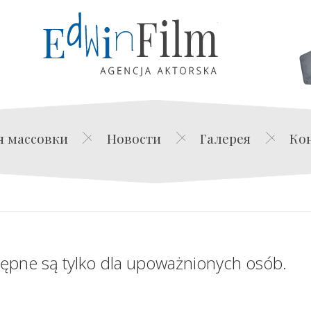
Edwin Film Agencja Akt
я массовки
Новости
Галерея
Ко
tępne są tylko dla upoważnionych osób.