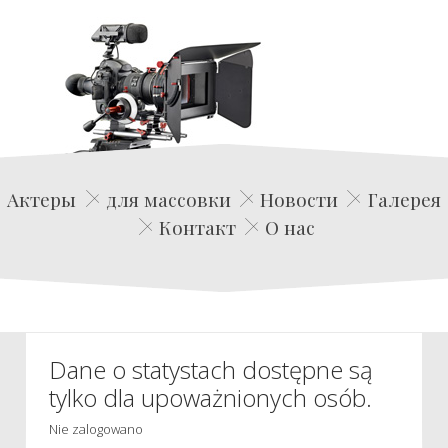
Edwin Film Agencja Aktorska
Актеры
для массовки
Новости
Галерея
Контакт
О нас
Dane o statystach dostępne są
tylko dla upoważnionych osób.
Nie zalogowano