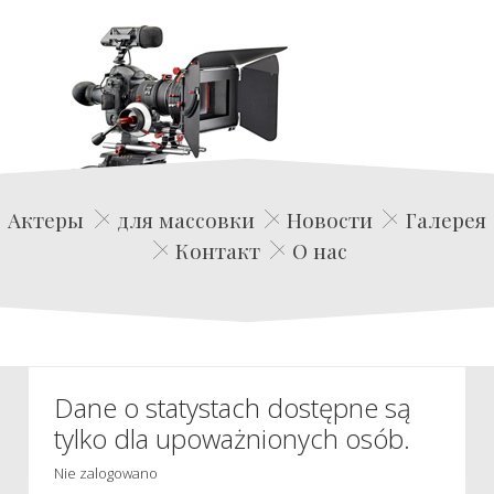
Edwin Film Agencja Aktorska
Актеры
для массовки
Новости
Галерея
Контакт
О нас
Dane o statystach dostępne są
tylko dla upoważnionych osób.
Nie zalogowano