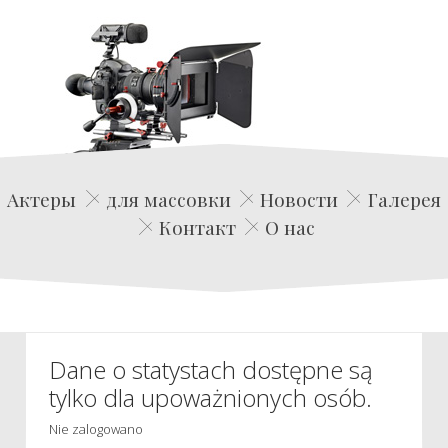
Edwin Film Agencja Aktorska
Актеры
для массовки
Новости
Галерея
Контакт
О нас
Dane o statystach dostępne są
tylko dla upoważnionych osób.
Nie zalogowano