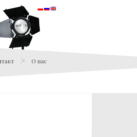
orska
нтакт
О нас