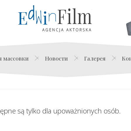
Edwin Film Agencja Akt
я массовки
Новости
Галерея
Ко
tępne są tylko dla upoważnionych osób.