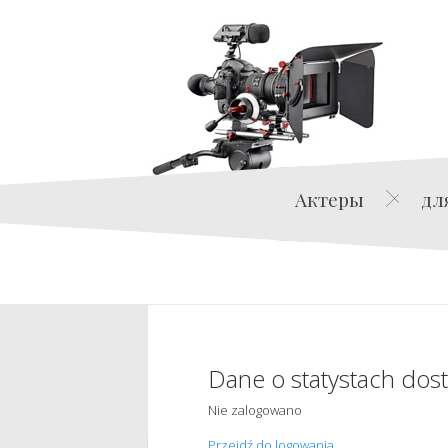
Актеры
дл
Dane o statystach dos
Nie zalogowano
Przejdź do logowania